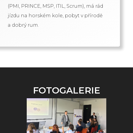
(PMI, PRINCE, MSP, ITIL, Scrum), má rád
jízdu na horském kole, pobyt v přírodě
a dobrý rum.
FOTOGALERIE