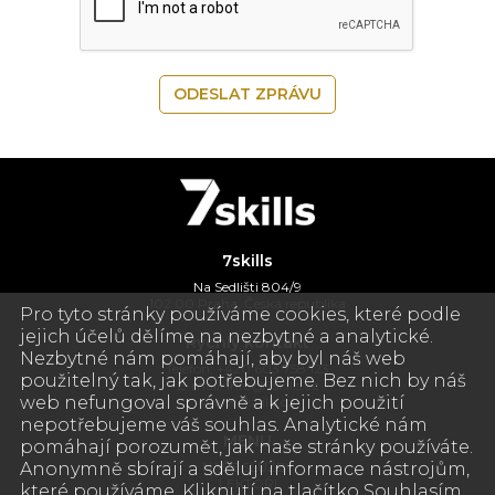
ODESLAT ZPRÁVU
7skills
Na Sedlišti 804/9
102 00 Praha, Česká republika
Pro tyto stránky používáme cookies, které podle
jejich účelů dělíme na nezbytné a analytické.
Rychlý kontakt
Nezbytné nám pomáhají, aby byl náš web
Telefon: +420 603 758 123
použitelný tak, jak potřebujeme. Bez nich by náš
E-mail:
info@7skills.cz
web nefungoval správně a k jejich použití
www.7skills.cz
nepotřebujeme váš souhlas. Analytické nám
MENU
pomáhají porozumět, jak naše stránky používáte.
Anonymně sbírají a sdělují informace nástrojům,
NAŠE SLUŽBY
LEKTOŘI
které používáme. Kliknutí na tlačítko Souhlasím