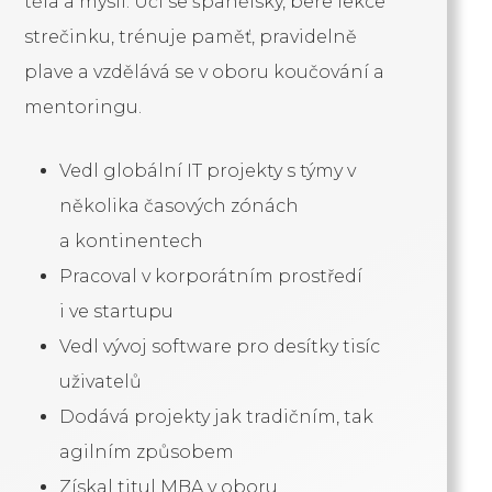
těla a mysli. Učí se španělsky, bere lekce
strečinku, trénuje paměť, pravidelně
plave a vzdělává se v oboru koučování a
mentoringu.
Vedl globální IT projekty s týmy v
několika časových zónách
a kontinentech
Pracoval v korporátním prostředí
i ve startupu
Vedl vývoj software pro desítky tisíc
uživatelů
Dodává projekty jak tradičním, tak
agilním způsobem
Získal titul MBA v oboru