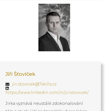
Jiří Šťovíček
jiri.stovicek@7skills.cz
https://www.linkedin.com/in/jiristovicek/
Jirka vyznává neustálé zdokonalování